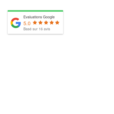
Evaluations Google
5.0
Basé sur 16 avis
Encadrement
professionnel
: suivi
personnalisé assuré
par Loïs.
Piscine chauffée
:
température
optimale toute
l’année pour le
confort des enfants
et des parents.
Pédagogie
adaptée
: