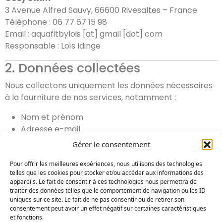
3 Avenue Alfred Sauvy, 66600 Rivesaltes – France
Téléphone : 06 77 67 15 98
Email :
aquafitbylois [at] gmail [dot] com
Responsable : Loïs Idinge
2. Données collectées
Nous collectons uniquement les données nécessaires
à la fourniture de nos services, notamment :
Nom et prénom
Adresse e-mail
Numéro de téléphone
Gérer le consentement
Informations liées à la réservation (activité,
créneau, message)
Pour offrir les meilleures expériences, nous utilisons des technologies
telles que les cookies pour stocker et/ou accéder aux informations des
appareils. Le fait de consentir à ces technologies nous permettra de
Ces données sont collectées lorsque vous :
traiter des données telles que le comportement de navigation ou les ID
uniques sur ce site. Le fait de ne pas consentir ou de retirer son
Remplissez un formulaire de contact ou de
consentement peut avoir un effet négatif sur certaines caractéristiques
réservation
et fonctions.