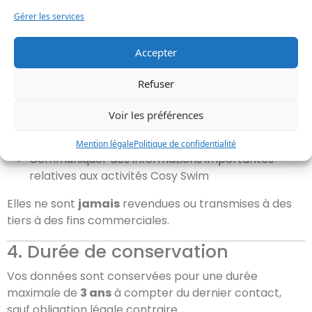
Nous contactez par e-mail, téléphone ou réseaux
Gérer les services
sociaux
3. Finalité du traitement
Accepter
Les données personnelles collectées servent
Refuser
uniquement à :
Voir les préférences
Répondre à vos demandes de renseignements
Gérer les inscriptions et réservations
Mention légale
Politique de confidentialité
Communiquer des informations importantes
relatives aux activités Cosy Swim
Elles ne sont
jamais
revendues ou transmises à des
tiers à des fins commerciales.
4. Durée de conservation
Vos données sont conservées pour une durée
maximale de
3 ans
à compter du dernier contact,
sauf obligation légale contraire.