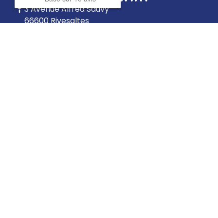
3 Avenue Alfred Sauvy
66600 Rivesaltes
›
Cosyfit
›
Crossfit Blackwings
›
Le Cosy
Une question ?
06 77 67 15 98
Nous contacter
Suivez-nous